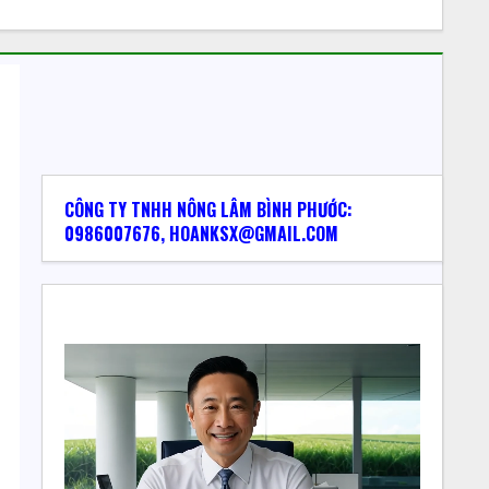
CÔNG TY TNHH NÔNG LÂM BÌNH PHƯỚC:
0986007676, HOANKSX@GMAIL.COM