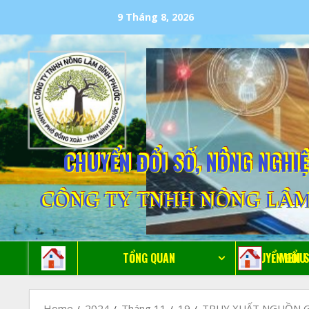
9 Tháng 8, 2026
CHUYỂN ĐỔI SỐ, NÔNG NGHI
CÔNG TY TNHH NÔNG LÂM
MENU
TỔNG QUAN
CHUYỂN ĐỔI 
Home
2024
Tháng 11
19
TRUY XUẤT NGUỒN G