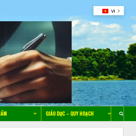
VI
HẨM
GIÁO DỤC – QUY HOẠCH