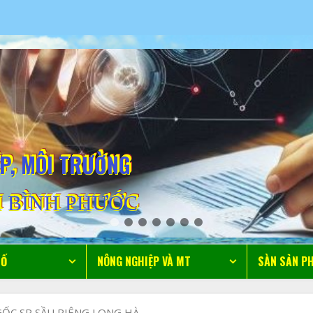
ỆP, MÔI TRƯỜNG
 BÌNH PHƯỚC
SỐ
NÔNG NGHIỆP VÀ MT
SÀN SẢN P
ỐC SP SẦU RIÊNG LONG HÀ