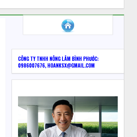
CÔNG TY TNHH NÔNG LÂM BÌNH PHƯỚC:
0986007676, HOANKSX@GMAIL.COM