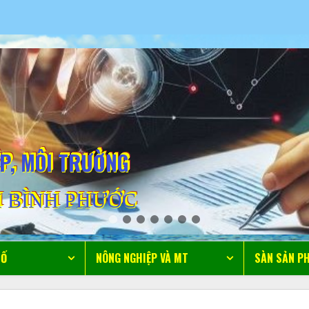
ỆP, MÔI TRƯỜNG
 BÌNH PHƯỚC
SỐ
NÔNG NGHIỆP VÀ MT
SÀN SẢN P