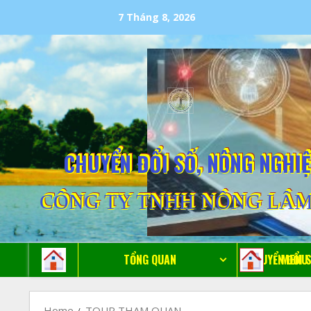
7 Tháng 8, 2026
CHUYỂN ĐỔI SỐ, NÔNG NGHI
CÔNG TY TNHH NÔNG LÂM
MENU
TỔNG QUAN
CHUYỂN ĐỔI 
Home
TOUR THAM QUAN