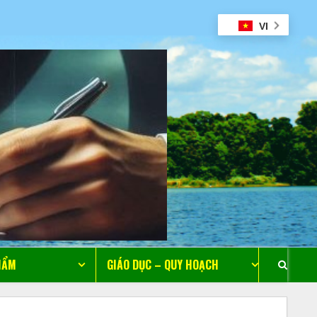
VI
HẨM
GIÁO DỤC – QUY HOẠCH