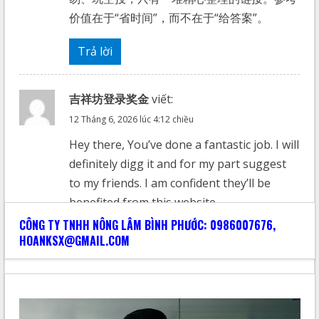
价值在于“省时间”，而不在于“给答案”。
Trả lời
吉祥坊登录奖金
viết:
12 Tháng 6, 2026 lúc 4:12 chiều
Hey there, You’ve done a fantastic job. I will
definitely digg it and for my part suggest
to my friends. I am confident they’ll be
benefited from this website.
CÔNG TY TNHH NÔNG LÂM BÌNH PHƯỚC: 0986007676,
Trả lời
HOANKSX@GMAIL.COM
长城体育入口
viết:
13 Tháng 6, 2026 lúc 3:49 sáng