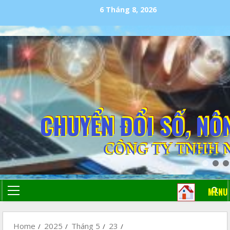
6 Tháng 8, 2026
CHUYỂN ĐỔI SỐ, NÔ
CÔNG TY TNHH 
MENU
Home
2025
Tháng 5
23