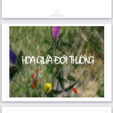
Hi it’s me, I am also visiting this web site
daily, this web site is genuinely pleasant
and the users are genuinely sharing
fastidious thoughts.
Trả lời
Santos Ringenberg
viết:
19 Tháng 7, 2026 lúc 12:06 sáng
Right now it appears like Drupal is the best
blogging platform available right now.
(from what I’ve read) Is that what you are
using on your blog?
Trả lời