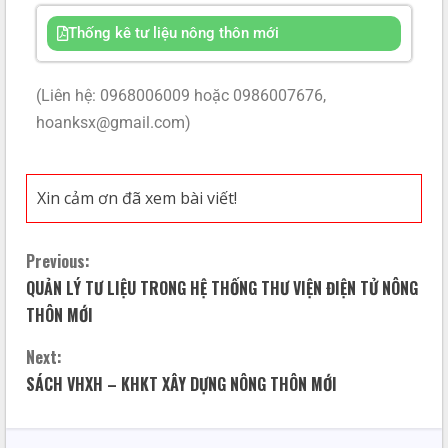
Thống kê tư liệu nông thôn mới
(Liên hệ: 0968006009 hoặc 0986007676,
hoanksx@gmail.com)
Xin cảm ơn đã xem bài viết!
Previous:
QUẢN LÝ TƯ LIỆU TRONG HỆ THỐNG THƯ VIỆN ĐIỆN TỬ NÔNG
THÔN MỚI
Next:
SÁCH VHXH – KHKT XÂY DỰNG NÔNG THÔN MỚI