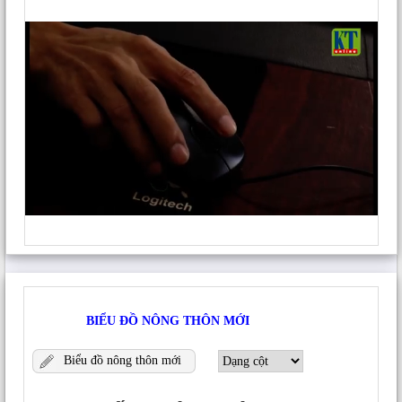
Dannielle Demarrais
viết:
20 Tháng 7, 2026 lúc 1:21 chiều
I’m truly enjoying the design and layout of
your site. It’s a very easy on the eyes which
makes it much more enjoyable for me to
come here and visit more often. Did you
hire out a developer to create your theme?
Superb work!
Trả lời
Các bình luận trước
Để lại một bình luận
Email của bạn sẽ không được hiển thị công khai.
Các
trường bắt buộc được đánh dấu
*