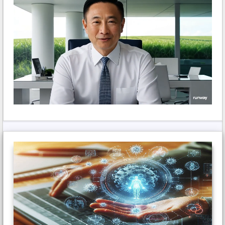
Hey there, You have done an excellent job.
I’ll certainly digg it and individually suggest
to my friends. I am confident they’ll be
benefited from this web site.
Trả lời
Tony4540
viết:
7 Tháng 7, 2026 lúc 4:04 chiều
https://shorturl.fm/cbFHD
Trả lời
Emmitt Walstrum
viết:
17 Tháng 7, 2026 lúc 5:25 chiều