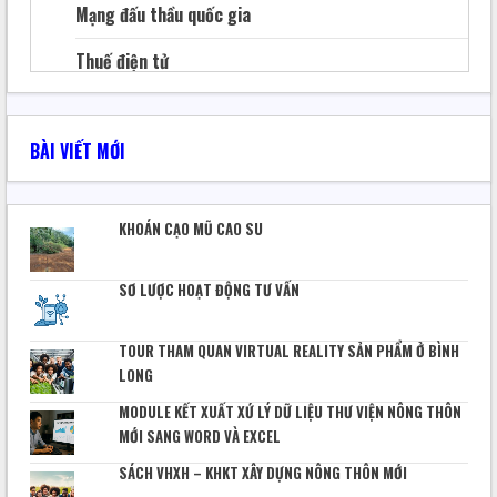
SÁCH VHXH – KHKT XÂY DỰNG NÔNG THÔN MỚI
Mạng đấu thầu quốc gia
TranQuocHoan
28 Tháng 5, 2025
152
Thuế điện tử
Thủ tục hành chính thuế
BÀI VIẾT MỚI
Hóa đơn điện tử
Bảo hiểm xã hội
KHOÁN CẠO MŨ CAO SU
Quản lý file
SƠ LƯỢC HOẠT ĐỘNG TƯ VẤN
Báo khoa học
Sáng tạo kỹ thuật
TOUR THAM QUAN VIRTUAL REALITY SẢN PHẨM Ở BÌNH
LONG
CHUYỂN ĐỔI SỐ
MODULE KẾT XUẤT XỨ LÝ DỮ LIỆU THƯ VIỆN NÔNG THÔN
Phần mềm – website
MỚI SANG WORD VÀ EXCEL
Quản lý sản xuất
SÁCH VHXH – KHKT XÂY DỰNG NÔNG THÔN MỚI