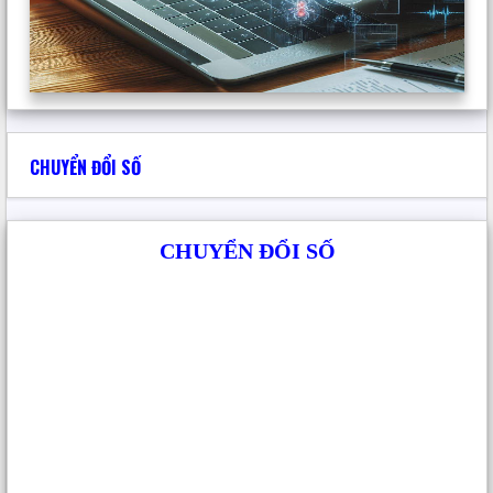
Hey I know this is off topic but I was
wondering if you knew of any widgets I
could add to my blog that automatically
tweet my newest twitter updates. I’ve been
looking for a plug-in like this for quite
some time and was hoping maybe you
CHUYỂN ĐỔI SỐ
would have some experience with
something like this. Please let me know if
you run into anything. I truly enjoy reading
CHUYỂN ĐỔI SỐ
your blog and I look forward to your new
updates.
Trả lời
Emilio Barends
viết:
18 Tháng 7, 2026 lúc 11:49 sáng