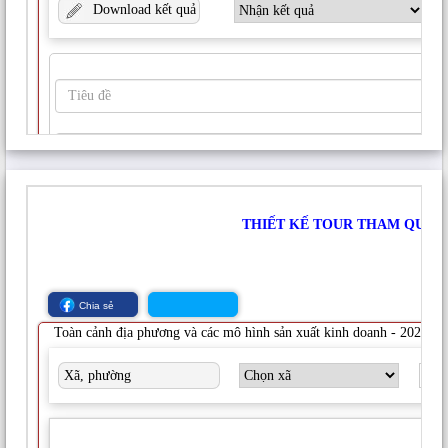
SƠ LƯỢC HOẠT ĐỘNG TƯ VẤN
TranQuocHoan
11 Tháng 8, 2025
378