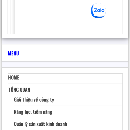
MODULE KẾT XUẤT XỨ LÝ DỮ LIỆU THƯ VIỆN NÔNG
THÔN MỚI SANG WORD VÀ EXCEL
TranQuocHoan
19 Tháng 6, 2025
77
MENU
HOME
TỔNG QUAN
Giới thiệu về công ty
Năng lực, tiềm năng
Quản lý sản xuất kinh doanh