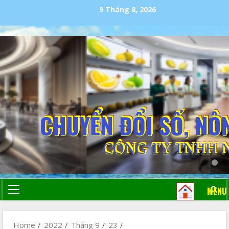
9 Tháng 8, 2026
CHUYỂN ĐỔI SỐ, NÔ
CÔNG TY TNHH 
MENU
Home
2022
Tháng 9
23