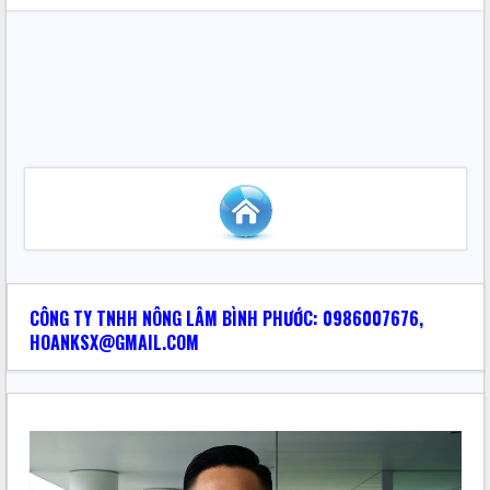
CÔNG TY TNHH NÔNG LÂM BÌNH PHƯỚC: 0986007676,
HOANKSX@GMAIL.COM