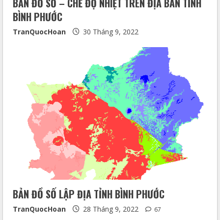
BẢN ĐỒ SỐ – CHẾ ĐỘ NHIỆT TRÊN ĐỊA BÀN TỈNH
BÌNH PHƯỚC
TranQuocHoan
30 Tháng 9, 2022
BẢN ĐỒ SỐ LẬP ĐỊA TỈNH BÌNH PHƯỚC
TranQuocHoan
28 Tháng 9, 2022
67