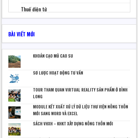
Thuế điện tử
Thủ tục hành chính thuế
BÀI VIẾT MỚI
Hóa đơn điện tử
Bảo hiểm xã hội
KHOÁN CẠO MŨ CAO SU
Quản lý file
SƠ LƯỢC HOẠT ĐỘNG TƯ VẤN
Báo khoa học
Sáng tạo kỹ thuật
TOUR THAM QUAN VIRTUAL REALITY SẢN PHẨM Ở BÌNH
LONG
CHUYỂN ĐỔI SỐ
MODULE KẾT XUẤT XỨ LÝ DỮ LIỆU THƯ VIỆN NÔNG THÔN
Phần mềm – website
MỚI SANG WORD VÀ EXCEL
Quản lý sản xuất
SÁCH VHXH – KHKT XÂY DỰNG NÔNG THÔN MỚI
Quản trị Nhân sự