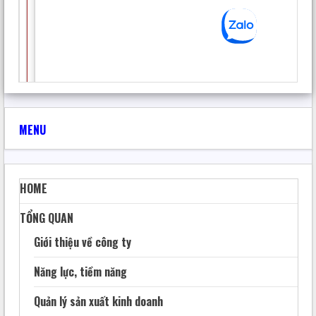
MENU
HOME
TỔNG QUAN
QUẢN LÝ TƯ LIỆU TRONG HỆ THỐNG THƯ VIỆN
Giới thiệu về công ty
ĐIỆN TỬ NÔNG THÔN MỚI
TranQuocHoan
23 Tháng 5, 2025
167
Năng lực, tiềm năng
Quản lý sản xuất kinh doanh