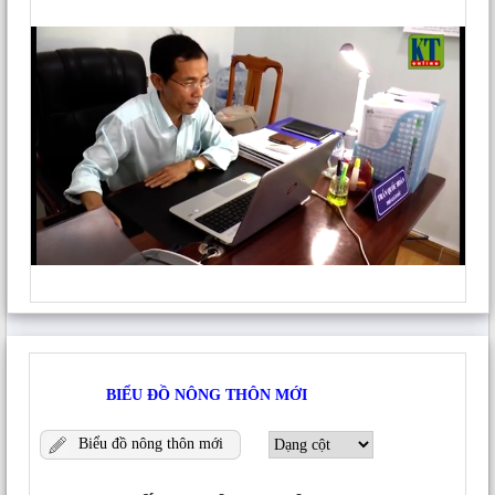
manta network bridge
viết:
2 Tháng 2, 2026 lúc 8:54 chiều
manta bridge
Trả lời
Để lại một bình luận
Email của bạn sẽ không được hiển thị công khai.
Các
trường bắt buộc được đánh dấu
*
Bình luận
*