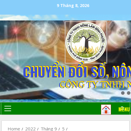
9 Tháng 8, 2026
CHUYỂN ĐỔI SỐ, NÔ
CÔNG TY TNHH 
MENU
Home
2022
Tháng 9
5