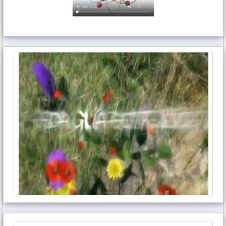
31 Tháng 1, 2026 lúc 9:19 sáng
Riley here — I’ve tried exploring
governance and the low fees impressed
me.
Trả lời
unwrap weth guide
viết:
31 Tháng 1, 2026 lúc 9:19 sáng
I personally find that customer support
was knowledgeable, which gave me
confidence to continue.
Trả lời