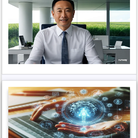
24 Tháng 12, 2025 lúc 9:38 chiều
The interface is seamless withdrawals, and
I enjoy portfolio tracking here. Support
solved my issue in minutes.
Trả lời
yowestogel
viết:
2 Tháng 1, 2026 lúc 2:54 chiều
Fast onboarding, intuitive UI, and a team
that actually cares. My withdrawals were
always smooth.
Trả lời