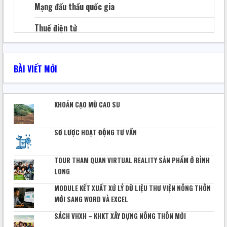
Mạng đấu thầu quốc gia
Thuế điện tử
Thủ tục hành chính thuế
BÀI VIẾT MỚI
Hóa đơn điện tử
Bảo hiểm xã hội
KHOÁN CẠO MŨ CAO SU
Quản lý file
SƠ LƯỢC HOẠT ĐỘNG TƯ VẤN
Báo khoa học
Sáng tạo kỹ thuật
TOUR THAM QUAN VIRTUAL REALITY SẢN PHẨM Ở BÌNH
LONG
CHUYỂN ĐỔI SỐ
MODULE KẾT XUẤT XỨ LÝ DỮ LIỆU THƯ VIỆN NÔNG THÔN
Phần mềm – website
MỚI SANG WORD VÀ EXCEL
Quản lý sản xuất
SÁCH VHXH – KHKT XÂY DỰNG NÔNG THÔN MỚI