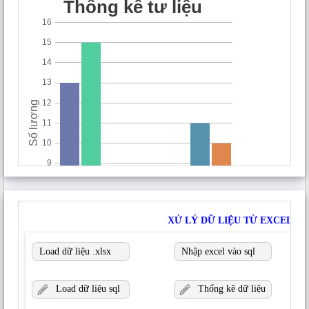
Tên
*
Email
*
Trang web
Lưu tên của tôi, email, và trang web trong trình
duyệt này cho lần bình luận kế tiếp của tôi.