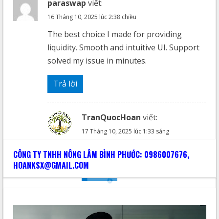
paraswap
viết:
16 Tháng 10, 2025 lúc 2:38 chiều
The best choice I made for providing
liquidity. Smooth and intuitive UI. Support
solved my issue in minutes.
Trả lời
TranQuocHoan
viết:
17 Tháng 10, 2025 lúc 1:33 sáng
Thank you
CÔNG TY TNHH NÔNG LÂM BÌNH PHƯỚC: 0986007676,
HOANKSX@GMAIL.COM
Trả lời
generate tron address
viết: