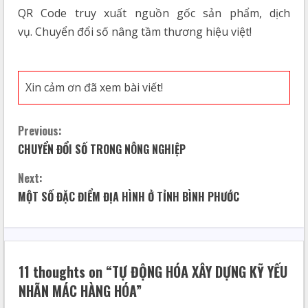
QR Code truy xuất nguồn gốc sản phẩm, dịch
vụ. Chuyển đổi số nâng tầm thương hiệu việt!
Xin cảm ơn đã xem bài viết!
Previous:
CHUYỂN ĐỔI SỐ TRONG NÔNG NGHIỆP
Next:
MỘT SỐ ĐẶC ĐIỂM ĐỊA HÌNH Ở TỈNH BÌNH PHƯỚC
11 thoughts on “
TỰ ĐỘNG HÓA XÂY DỰNG KỸ YẾU
NHÃN MÁC HÀNG HÓA
”