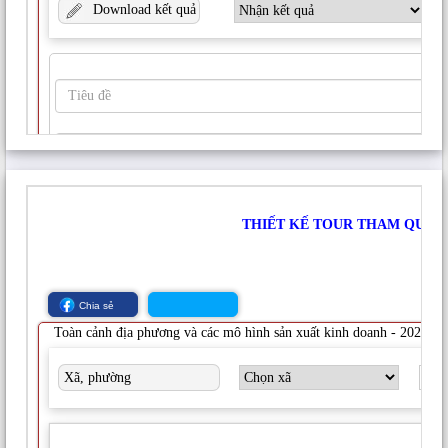
THÔN MỚI SANG WORD VÀ EXCEL
TranQuocHoan
19 Tháng 6, 2025
77
THỐNG KÊ TƯ LIỆU TRONG THƯ VIỆN ĐIỆN TỬ
NÔNG THÔN MỚI
TranQuocHoan
23 Tháng 5, 2025
178