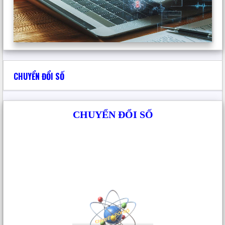
matic staking faq
viết:
14 Tháng 1, 2026 lúc 12:52 sáng
I personally find that robin here — I’ve
tried using the mobile app and the clear
transparency impressed me.
CHUYỂN ĐỔI SỐ
Trả lời
CHUYỂN ĐỔI SỐ
polygon staking explained
viết:
15 Tháng 1, 2026 lúc 12:22 sáng
This platform exceeded my expectations
with robust security and quick deposits.
Trả lời
swap weth defi
viết: