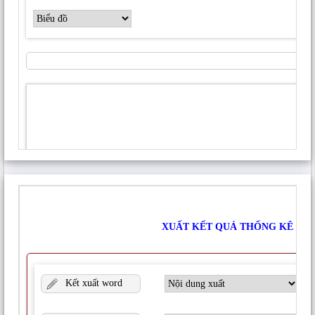
NỘI DUNG CÓ LIÊN QUAN
MODULE KẾT XUẤT XỨ LÝ DỮ LIỆU THƯ VIỆN NÔNG