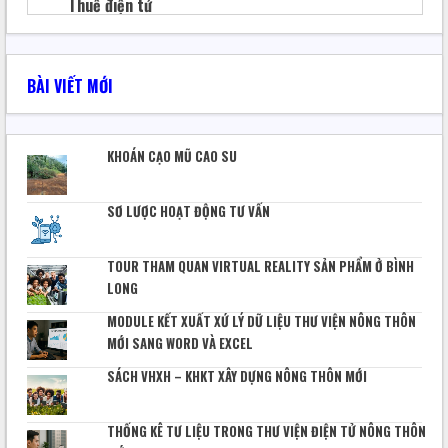
Thuế điện tử
Thủ tục hành chính thuế
BÀI VIẾT MỚI
Hóa đơn điện tử
Bảo hiểm xã hội
KHOÁN CẠO MŨ CAO SU
Quản lý file
SƠ LƯỢC HOẠT ĐỘNG TƯ VẤN
Báo khoa học
Sáng tạo kỹ thuật
TOUR THAM QUAN VIRTUAL REALITY SẢN PHẨM Ở BÌNH
LONG
CHUYỂN ĐỔI SỐ
MODULE KẾT XUẤT XỨ LÝ DỮ LIỆU THƯ VIỆN NÔNG THÔN
Phần mềm – website
MỚI SANG WORD VÀ EXCEL
Quản lý sản xuất
SÁCH VHXH – KHKT XÂY DỰNG NÔNG THÔN MỚI
Quản trị Nhân sự
THỐNG KÊ TƯ LIỆU TRONG THƯ VIỆN ĐIỆN TỬ NÔNG THÔN