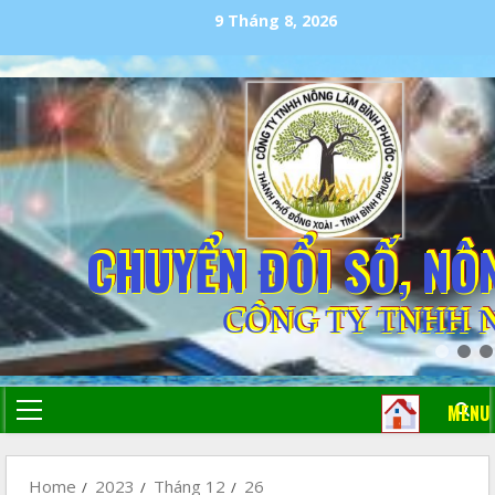
9 Tháng 8, 2026
CHUYỂN ĐỔI SỐ, NÔ
CÔNG TY TNHH 
MENU
Home
2023
Tháng 12
26