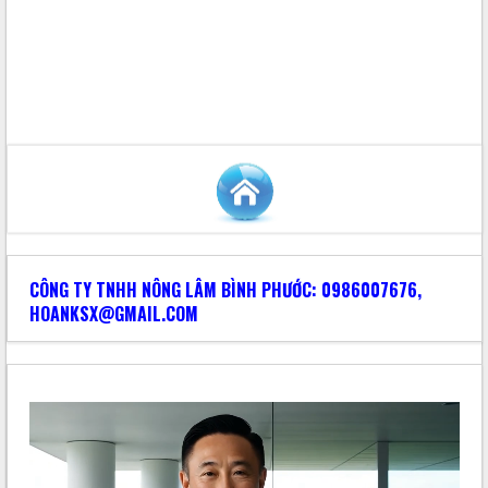
CÔNG TY TNHH NÔNG LÂM BÌNH PHƯỚC: 0986007676,
HOANKSX@GMAIL.COM