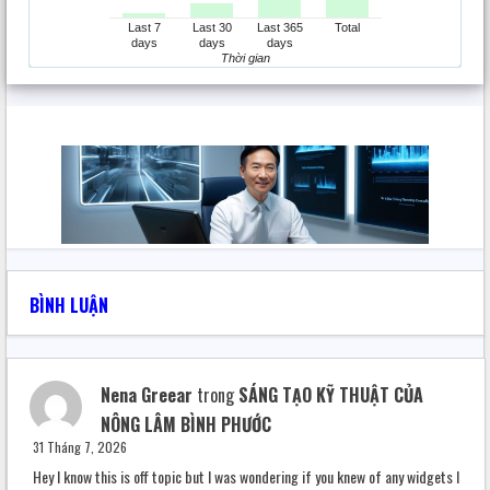
VIDEO AI QUẢNG CÁO SẢN PHẨM
(1)
Total Posts:
82
Canva
Last 7
Last 30
Last 365
Total
days
days
days
Thời gian
Caption Video
Image to moving video
Text to Speach
Text to Speach VN
Cut merge mp4
Cut merge mp3
BÌNH LUẬN
Nhạc Việt Nam
Văn bản pdf
Nena Greear
trong
SÁNG TẠO KỸ THUẬT CỦA
NÔNG LÂM BÌNH PHƯỚC
PDF sang word
31 Tháng 7, 2026
word to image
Hey I know this is off topic but I was wondering if you knew of any widgets I