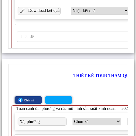
có 11 file văn bản mô tả tính chất thổ nhưỡng của
11 loại đất. (4) Bảng tổng hợp một số tính chất lý
hóa cơ bản của 11 loại đất. (5) Nghiên cứu này
cũng đã tạo ra 2 file có định dạng .KLM để xuất
lớp bản đồ ranh giới tỉnh Bình Phước và Bản đồ
phân bố phẩu diện lên Google Earth.
b) Chức năng của ứng dụng:
Những chức năng
cơ bản của ứng dụng này, gồm:
– Công cụ truy xuất bản đồ đất:
“Công cụ truy
xuất bản đồ đất” được viết bằng MapBasic 10.5.
Khi khởi động thì Công cụ truy xuất bản đồ sẽ trở
thành menu “Tho nhuong Binh Phuoc” trên thanh
menu chính của Mapinfo như Hình 03.