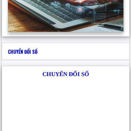
và MapBasic. Thuật toán và các hàm được sử dụng
nhiều trong những module này là truy vấn theo
điều kiện, loại trừ đối tượng lặp, vẽ đối tượng dạng
đường; chuyển định dạng dữ liệu, nhân, chia, làm
tròn số. Module được thiết kế có tính tự động hóa
cao và dễ sử dụng. Mỗi module thực hiện một hoặc
CHUYỂN ĐỔI SỐ
một nhóm chức năng nào đó.
(4) Kết nối các module chức năng: Các module
CHUYỂN ĐỔI SỐ
chức năng được kết nối với nhau theo sơ đồ tổng
thể để tạo nên ứng dụng.
(5) Chạy thử nghiệm, đánh giá, đóng gói, cài đặt:
(1) Chạy thử nghiệm ứng dụng, phát hiện và điều
chỉnh lại ứng dụng cho đến khi đạt mục tiêu đề ra.
(2) Tạo file exe cho phần mềm và cài đặt độc lập