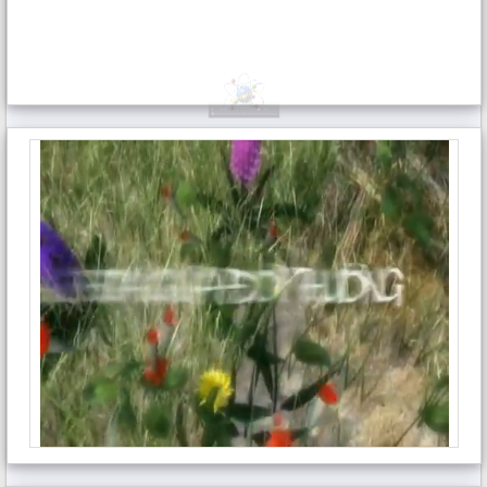
trên các máy tính cá nhân khác.
3.
KẾT QUẢ NGHIÊN CỨU VÀ THẢO LUẬN
3.1 Sơ đồ phát triển và chức năng của Ứng
dụng
a) Sơ đồ phát triển Ứng dụng:
Sơ đồ phát triển
Ứng dụng theo mô hình xoắn ốc được minh họa
như ở Hình 01.