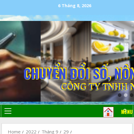
6 Tháng 8, 2026
CHUYỂN ĐỔI SỐ, NÔ
CÔNG TY TNHH 
MENU
Home
2022
Tháng 9
29