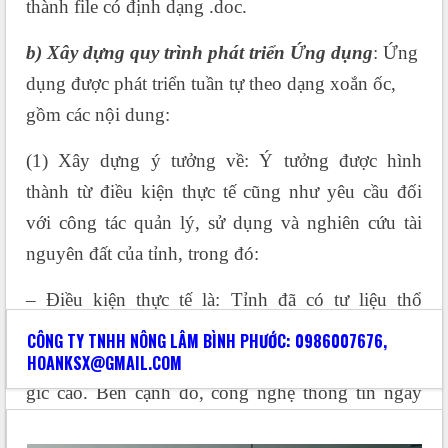
thành file có định dạng .doc.
b) Xây dựng quy trình phát triển Ứng dụng
: Ứng
dụng được phát triển tuần tự theo dạng xoắn ốc,
gồm các nội dung:
(1) Xây dựng ý tưởng về: Ý tưởng được hình
thành từ điều kiện thực tế cũng như yêu cầu đối
với công tác quản lý, sử dụng và nghiên cứu tài
nguyên đất của tỉnh, trong đó:
– Điều kiện thực tế là: Tỉnh đã có tư liệu thổ
nhưỡng tương đối đầy đủ, nhưng còn rời rạc và
CÔNG TY TNHH NÔNG LÂM BÌNH PHƯỚC: 0986007676,
HOANKSX@GMAIL.COM
chưa được sắp xếp thành một hệ thống có tính lô
gic cao. Bên cạnh đó, công nghệ thông tin ngày
nay cho phép phát triển những ứng dụng cho phép