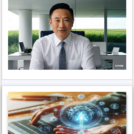
sắp xếp, kết nối, truy xuất những dữ liệu này một
cách thuận lợi.
– Yêu cầu đối với công tác quản lý, sử dụng và
nghiên cứu tài nguyên đất của tỉnh là phải nắm rõ
được đặc điểm tài nguyên đất hiện tại của tỉnh để từ
đó tìm ra những giải pháp bảo vệ và phát triển bền
vững nguồn tài nguyên này.
(2) Thảo luận với các chuyên gia lập địa, thổ
nhưỡng, hệ thống thông tin địa lý, lâm học về ý
tưởng của ứng dụng, hoàn chỉnh ý tưởng và phác
thảo ý tưởng thành sơ đồ chức năng của ứng dụng.
(3) Thiết kế các module chức năng: Tùy theo chức
năng của module để lập trình bằng ngôn ngữ C#