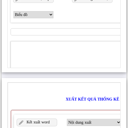
chuẩn hóa, tổng hợp, biên tập được những dữ liệu
thổ nhưỡng tỉnh Bình Phước, gồm: (1) Bản đồ đất
tỉnh Bình Phước với hệ tọa độ VN2000 múi chiếu
o
3
, trong đó phân định được 882 thửa đất của 11
loại đất theo ranh giới của các huyện, thị. (2) Bản
đồ phân bố phẩu diện với hệ tọa độ VN2000 múi
o
chiếu 3
, trong đó có của 443 phẩu diện. Giá trị
thuộc tính của mỗi phẩu diện được gắn với đường
dẫn chứa file ảnh hình thái và bảng mô tả phẩu
diện đó. (3) Hệ thống ảnh hình thái và bảng mô tả
phẩu diện có 432 ảnh hình thái và 443 bảng mô tả
phẩu diện được biên tập thành 443 file ảnh và 443
file văn bản. (4) Tính chất thổ nhưỡng của mỗi loại
đất được biên tập thành một file văn bản, theo đó